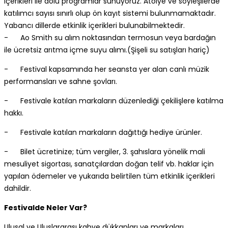
içerikleri ile dolu programlar sunuyoruz. Atölye ve söyleşilerde
katılımcı sayısı sınırlı olup ön kayıt sistemi bulunmamaktadır.
Yabancı dillerde etkinlik içerikleri bulunabilmektedir.
- Ao Smith su alım noktasından termosun veya bardağın
ile ücretsiz arıtma içme suyu alımı.(Şişeli su satışları hariç)
- Festival kapsamında her seansta yer alan canlı müzik
performansları ve sahne şovları.
- Festivale katılan markaların düzenlediği çekilişlere katılma
hakkı.
- Festivale katılan markaların dağıttığı hediye ürünler.
- Bilet ücretinize; tüm vergiler, 3. şahıslara yönelik mali
mesuliyet sigortası, sanatçılardan doğan telif vb. haklar için
yapılan ödemeler ve yukarıda belirtilen tüm etkinlik içerikleri
dahildir.
Festivalde Neler Var?
Ulusal ve Uluslararası kahve dükkanları ve markaları