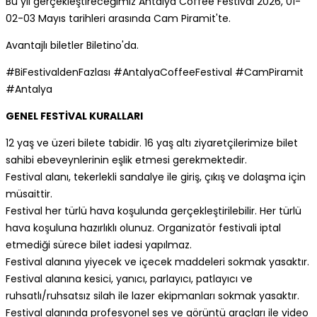
Bu yıl gerçekleştireceğimiz Antalya Coffee Festival 2026, 01-
02-03 Mayıs tarihleri arasında Cam Piramit'te.
Avantajlı biletler Biletino'da.
#BiFestivaldenFazlası #AntalyaCoffeeFestival #CamPiramit
#Antalya
GENEL FESTİVAL KURALLARI
12 yaş ve üzeri bilete tabidir. 16 yaş altı ziyaretçilerimize bilet
sahibi ebeveynlerinin eşlik etmesi gerekmektedir.
Festival alanı, tekerlekli sandalye ile giriş, çıkış ve dolaşma için
müsaittir.
Festival her türlü hava koşulunda gerçekleştirilebilir. Her türlü
hava koşuluna hazırlıklı olunuz. Organizatör festivali iptal
etmediği sürece bilet iadesi yapılmaz.
Festival alanına yiyecek ve içecek maddeleri sokmak yasaktır.
Festival alanına kesici, yanıcı, parlayıcı, patlayıcı ve
ruhsatlı/ruhsatsız silah ile lazer ekipmanları sokmak yasaktır.
Festival alanında profesyonel ses ve görüntü araçları ile video