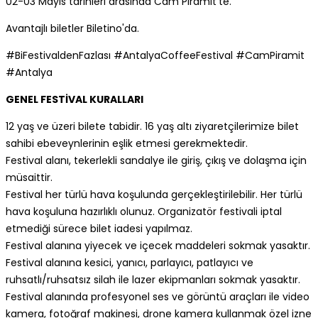
02-03 Mayıs tarihleri arasında Cam Piramit'te.
Avantajlı biletler Biletino'da.
#BiFestivaldenFazlası #AntalyaCoffeeFestival #CamPiramit
#Antalya
GENEL FESTİVAL KURALLARI
12 yaş ve üzeri bilete tabidir. 16 yaş altı ziyaretçilerimize bilet
sahibi ebeveynlerinin eşlik etmesi gerekmektedir.
Festival alanı, tekerlekli sandalye ile giriş, çıkış ve dolaşma için
müsaittir.
Festival her türlü hava koşulunda gerçekleştirilebilir. Her türlü
hava koşuluna hazırlıklı olunuz. Organizatör festivali iptal
etmediği sürece bilet iadesi yapılmaz.
Festival alanına yiyecek ve içecek maddeleri sokmak yasaktır.
Festival alanına kesici, yanıcı, parlayıcı, patlayıcı ve
ruhsatlı/ruhsatsız silah ile lazer ekipmanları sokmak yasaktır.
Festival alanında profesyonel ses ve görüntü araçları ile video
kamera, fotoğraf makinesi, drone kamera kullanmak özel izne