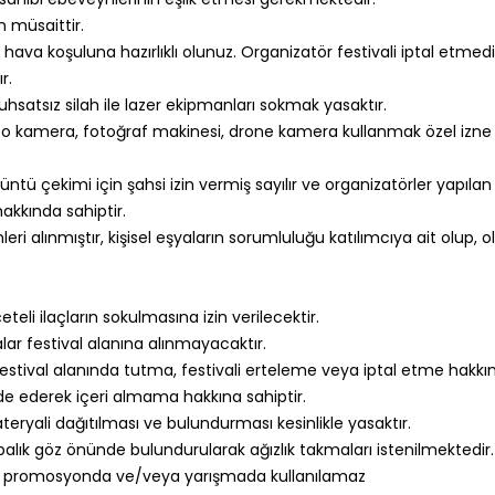
in müsaittir.
ü hava koşuluna hazırlıklı olunuz. Organizatör festivali iptal etmed
r.
/ruhsatsız silah ile lazer ekipmanları sokmak yasaktır.
deo kamera, fotoğraf makinesi, drone kamera kullanmak özel izne t
ü görüntü çekimi için şahsi izin vermiş sayılır ve organizatörler y
akkında sahiptir.
ri alınmıştır, kişisel eşyaların sorumluluğu katılımcıya ait olup, 
eli ilaçların sokulmasına izin verilecektir.
alar festival alanına alınmayacaktır.
estival alanında tutma, festivali erteleme veya iptal etme hakkına s
iade ederek içeri almama hakkına sahiptir.
teryali dağıtılması ve bulundurması kesinlikle yasaktır.
abalık göz önünde bulundurularak ağızlık takmaları istenilmektedir.
 bir promosyonda ve/veya yarışmada kullanılamaz