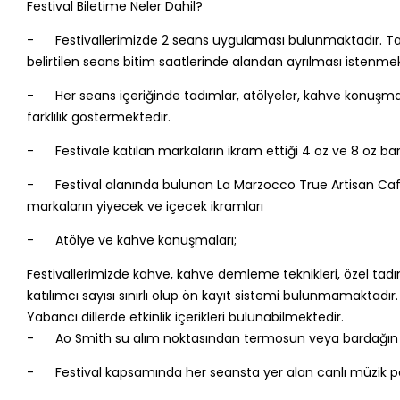
Festival Biletime Neler Dahil?
- Festivallerimizde 2 seans uygulaması bulunmaktadır. Tam gü
belirtilen seans bitim saatlerinde alandan ayrılması istenmek
- Her seans içeriğinde tadımlar, atölyeler, kahve konuşmalar
farklılık göstermektedir.
- Festivale katılan markaların ikram ettiği 4 oz ve 8 oz bard
- Festival alanında bulunan La Marzocco True Artisan Cafe 
markaların yiyecek ve içecek ikramları
- Atölye ve kahve konuşmaları;
Festivallerimizde kahve, kahve demleme teknikleri, özel tadım 
katılımcı sayısı sınırlı olup ön kayıt sistemi bulunmamaktadır.
Yabancı dillerde etkinlik içerikleri bulunabilmektedir.
- Ao Smith su alım noktasından termosun veya bardağın ile ü
- Festival kapsamında her seansta yer alan canlı müzik pe