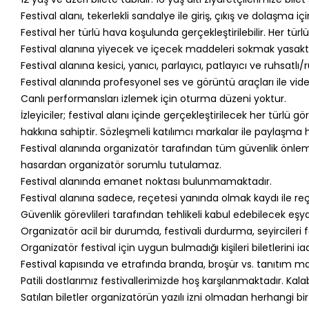
Festival alanı, tekerlekli sandalye ile giriş, çıkış ve dolaşma iç
Festival her türlü hava koşulunda gerçekleştirilebilir. Her türl
Festival alanına yiyecek ve içecek maddeleri sokmak yasaktı
Festival alanına kesici, yanıcı, parlayıcı, patlayıcı ve ruhsatlı
Festival alanında profesyonel ses ve görüntü araçları ile vi
Canlı performansları izlemek için oturma düzeni yoktur.
İzleyiciler; festival alanı içinde gerçekleştirilecek her türl
hakkına sahiptir. Sözleşmeli katılımcı markalar ile paylaşma h
Festival alanında organizatör tarafından tüm güvenlik önlemle
hasardan organizatör sorumlu tutulamaz.
Festival alanında emanet noktası bulunmamaktadır.
Festival alanına sadece, reçetesi yanında olmak kaydı ile reçet
Güvenlik görevlileri tarafından tehlikeli kabul edebilecek eşy
Organizatör acil bir durumda, festivali durdurma, seyircileri f
Organizatör festival için uygun bulmadığı kişileri biletlerini 
Festival kapısında ve etrafında branda, broşür vs. tanıtım ma
Patili dostlarımız festivallerimizde hoş karşılanmaktadır. Kal
Satılan biletler organizatörün yazılı izni olmadan herhangi