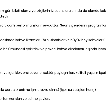
n bileti olan ziyaretçilerimiz seans aralarında da alanda kalabilm
tedir.
ı, canlı performanslar mevcuttur. Seans içeriklerini programlard
aklarda kahve ikramları (özel siparişler ve büyük boy kahveler üc
bölümündeki çekirdek ve paketli kahve alımlarınız dışında içece
ve içerikler, profesyonel sektör paylaşımları, kaliteli yaşam içeri
cretsiz arıtma içme suyu alımı.(Şişeli su satışları hariç)
rformansları ve sahne şovları.