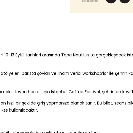
yor! 10-13 Eylül tarihleri arasında Tepe Nautilus’ta gerçekleşecek İ
lyeleri, barista şovları ve ilham verici workshop’lar ile şehrin 
 isteyen herkes için İstanbul Coffee Festival, şehrin en keyifl
 hızlı bir şekilde giriş yapmanıza olanak tanır. Bu bilet, seans bilet
ikte kullanılacaktır.
let sahibi ebeveynlerinin eşlik etmesi gerekmektedir.