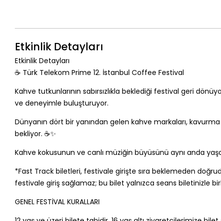
Etkinlik Detayları
Etkinlik Detayları
☕ Türk Telekom Prime 12. İstanbul Coffee Festival
Kahve tutkunlarının sabırsızlıkla beklediği festival geri dönü
ve deneyimle buluşturuyor.
Dünyanın dört bir yanından gelen kahve markaları, kavurma atö
bekliyor. ☕✨
Kahve kokusunun ve canlı müziğin büyüsünü aynı anda yaşamak
*Fast Track biletleri, festivale girişte sıra beklemeden doğrudan
festivale giriş sağlamaz; bu bilet yalnızca seans biletinizle birl
GENEL FESTİVAL KURALLARI
12 yaş ve üzeri bilete tabidir. 16 yaş altı ziyaretçilerimize bi